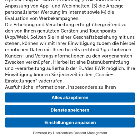
Los geht's
©
2026 Volksbank Köln Bonn eG
Impressum
Datenschutz
Nutzungsbedingungen
Pflichtinformationen
AGB / Sonderbedingungen
Barrierefreiheit
Widerrufsformular
Bildquellen
Cookie-Einstellungen