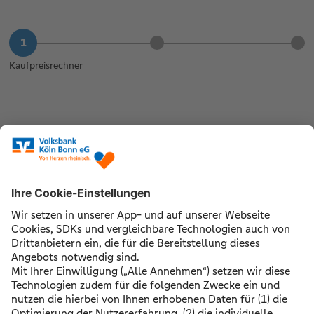
Kaufpreisrechner
Käuferzertifikat - Was kann ich mir
leisten?
Erstelle jetzt in nur 5 Minuten deine individuelle und
unverbindliche Finanzierungsbestätigung, um den Anderen
einen Schritt voraus zu sein! Mit nur wenigen Angaben
erhältst du eine Bescheinigung, bis zu welcher
Kaufpreishöhe wir deine Finanzierung begleiten würden,
um dies bei deinem Verkäufer oder Makler vorzuzeigen.
Das Zertifikat erhältst du direkt per E-Mail.